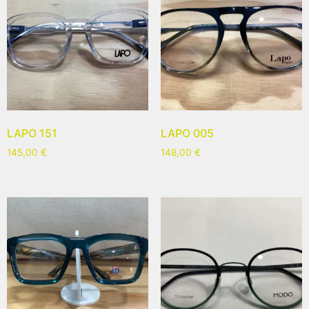
LAPO 151
LAPO 005
145,00
€
148,00
€