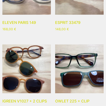
ELEVEN PARIS 149
ESPRIT 33479
168,00
€
148,00
€
IGREEN V1027 + 2 CLIPS
OWLET 225 + CLIP