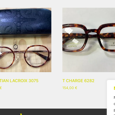
TIAN LACROIX 3075
T CHARGE 6282
€
154,00
€