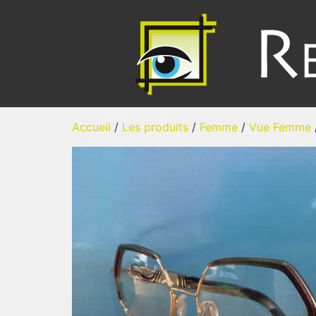
Accueil
/
Les produits
/
Femme
/
Vue Femme