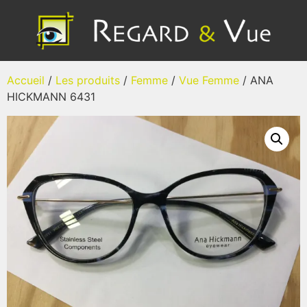
Accueil
/
Les produits
/
Femme
/
Vue Femme
/ ANA
HICKMANN 6431