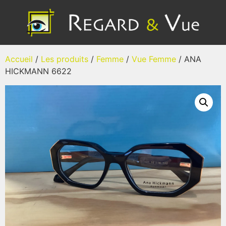
Accueil
/
Les produits
/
Femme
/
Vue Femme
/ ANA
HICKMANN 6622