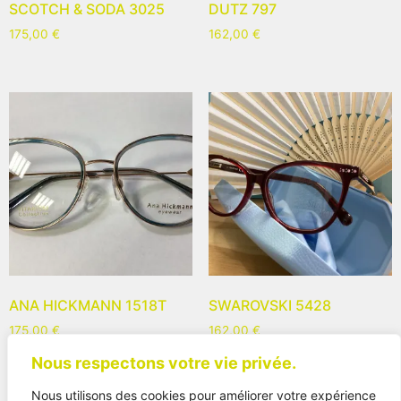
SCOTCH & SODA 3025
DUTZ 797
175,00
€
162,00
€
ANA HICKMANN 1518T
SWAROVSKI 5428
175,00
€
162,00
€
Nous respectons votre vie privée.
Nous utilisons des cookies pour améliorer votre expérience