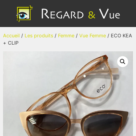
Accueil
/
Les produits
/
Femme
/
Vue Femme
/ ECO KEA
+ CLIP