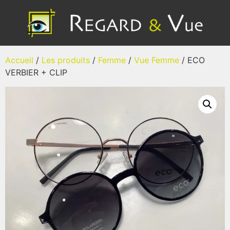
Accueil
/
Les produits
/
Femme
/
Vue Femme
/ ECO
VERBIER + CLIP