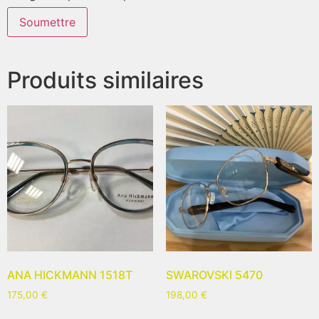
Produits similaires
ANA HICKMANN 1518T
SWAROVSKI 5470
175,00
€
198,00
€