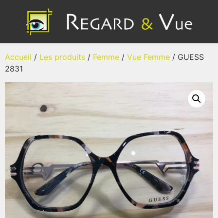
Accueil
/
Les produits
/
Femme
/
Vue Femme
/ GUESS
2831