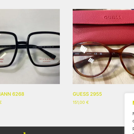
ANN 6268
GUESS 2955
€
151,00
€