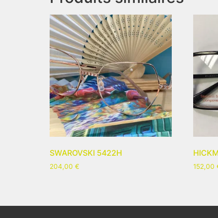
SWAROVSKI 5422H
HICKM
204,00
€
152,00