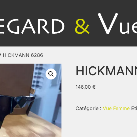
/ HICKMANN 6286
HICKMAN
146,00
€
Catégorie :
Vue Femme
Ét