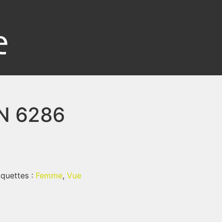
N 6286
iquettes :
Femme
,
Vue