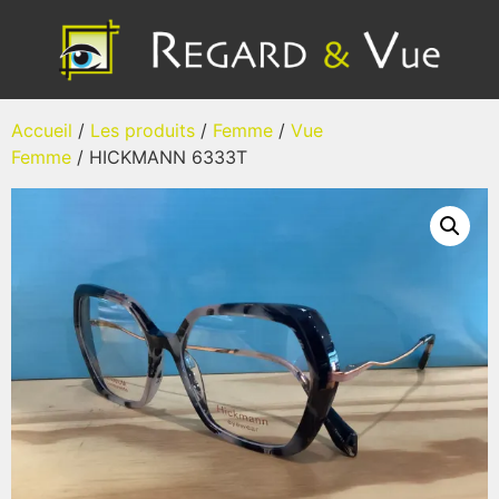
Accueil
/
Les produits
/
Femme
/
Vue
Femme
/ HICKMANN 6333T