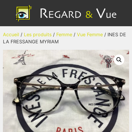
Accueil
/
Les produits
/
Femme
/
Vue Femme
/ INES DE
LA FRESSANGE MYRIAM