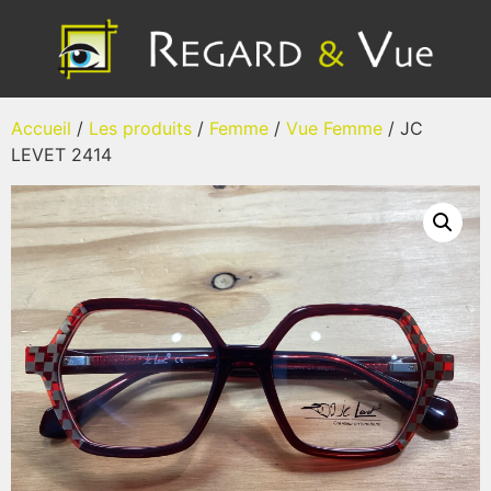
Accueil
/
Les produits
/
Femme
/
Vue Femme
/ JC
LEVET 2414