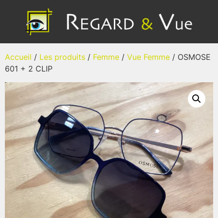
Accueil
/
Les produits
/
Femme
/
Vue Femme
/ OSMOSE
601 + 2 CLIP