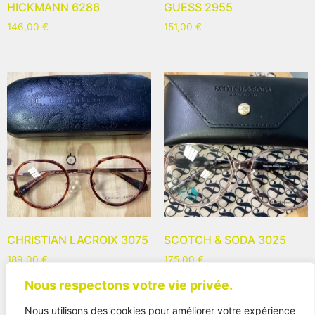
HICKMANN 6286
GUESS 2955
146,00
€
151,00
€
CHRISTIAN LACROIX 3075
SCOTCH & SODA 3025
189,00
€
175,00
€
Nous respectons votre vie privée.
Nous utilisons des cookies pour améliorer votre expérience