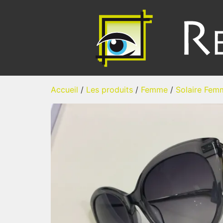
Accueil
/
Les produits
/
Femme
/
Solaire Fem