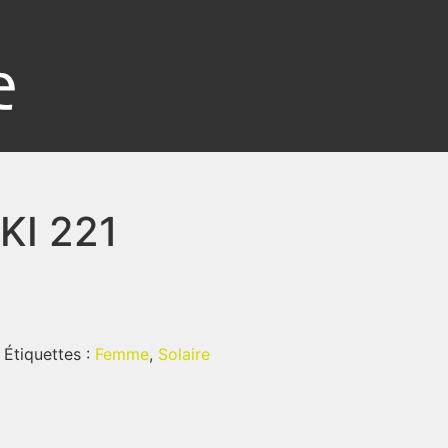
I 221
Étiquettes :
Femme
,
Solaire