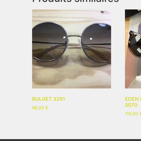
BULGET 3291
EDEN 
5070
88,00
€
115,00