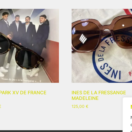
PARK XV DE FRANCE
INES DE LA FRESSANGE
MADELEINE
€
125,00
€