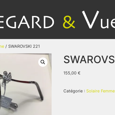
me
/ SWAROVSKI 221
SWAROVSK
155,00
€
Catégorie :
Solaire Femme