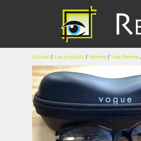
Accueil
/
Les produits
/
Femme
/
Vue Femme