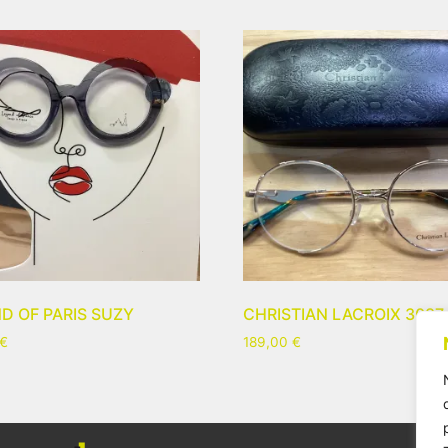
D OF PARIS SUZY
CHRISTIAN LACROIX 3087
€
189,00
€