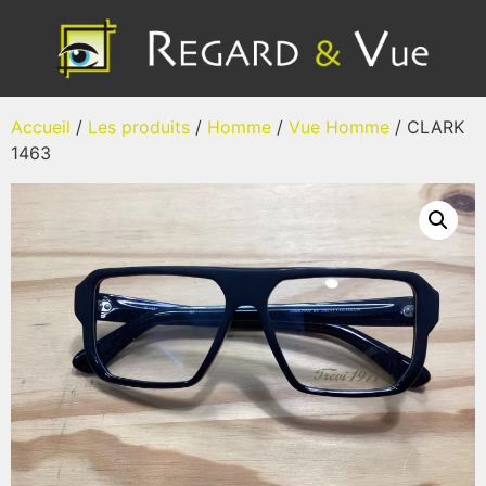
Accueil
/
Les produits
/
Homme
/
Vue Homme
/ CLARK
1463