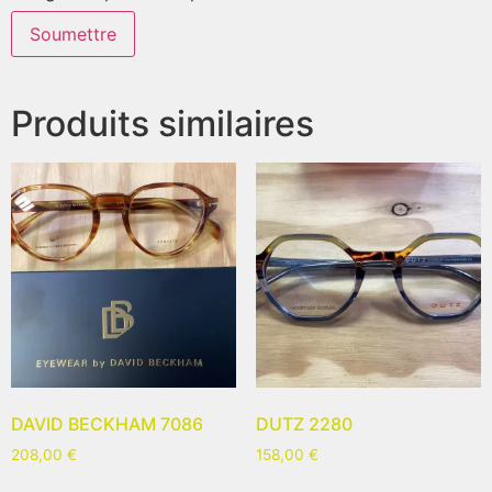
Produits similaires
DAVID BECKHAM 7086
DUTZ 2280
208,00
€
158,00
€