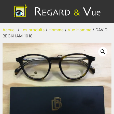
Accueil
/
Les produits
/
Homme
/
Vue Homme
/ DAVID
BECKHAM 1018