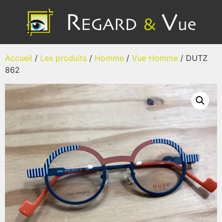
Accueil
/
Les produits
/
Homme
/
Vue Homme
/ DUTZ
862