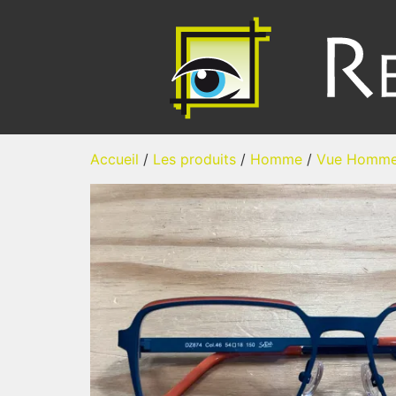
Accueil
/
Les produits
/
Homme
/
Vue Homm