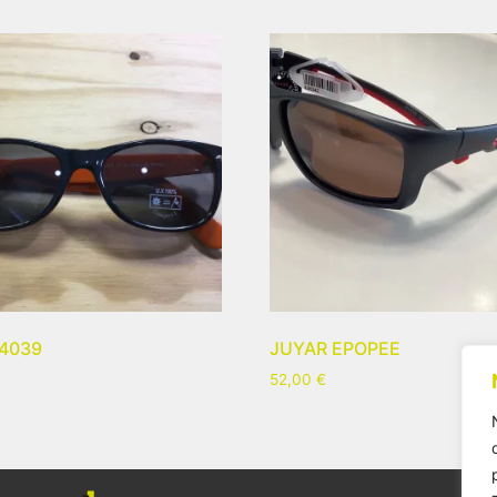
 4039
JUYAR EPOPEE
52,00
€