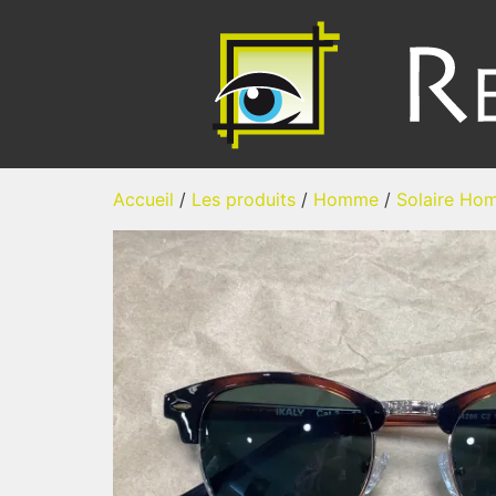
Accueil
/
Les produits
/
Homme
/
Solaire Ho