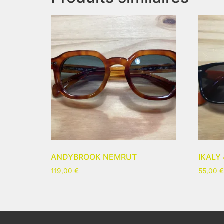
ANDYBROOK NEMRUT
IKALY
119,00
€
55,00
€