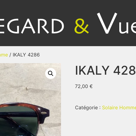
mme
/ IKALY 4286
IKALY 42
72,00
€
Catégorie :
Solaire Homm