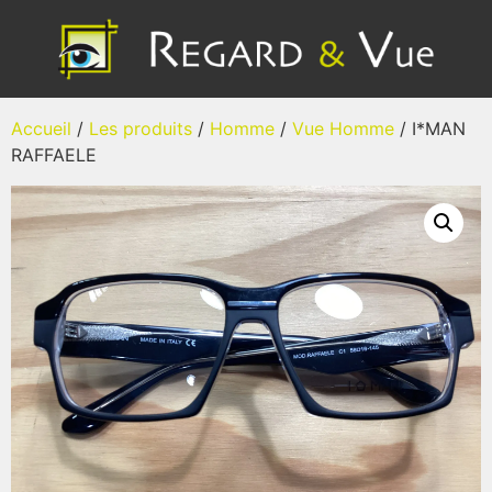
Accueil
/
Les produits
/
Homme
/
Vue Homme
/ I*MAN
RAFFAELE