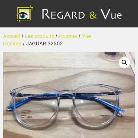
Accueil
/
Les produits
/
Homme
/
Vue
Homme
/ JAGUAR 32502