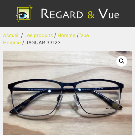
Accueil
/
Les produits
/
Homme
/
Vue
Homme
/ JAGUAR 33123