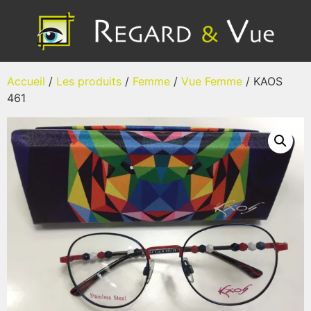
Accueil
/
Les produits
/
Femme
/
Vue Femme
/ KAOS
461