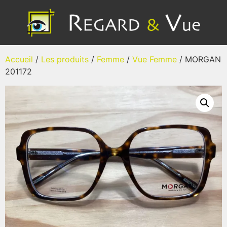
Accueil
/
Les produits
/
Femme
/
Vue Femme
/ MORGAN
201172