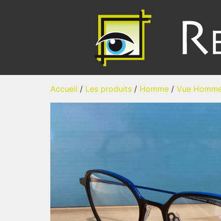
Accueil
/
Les produits
/
Homme
/
Vue Homm