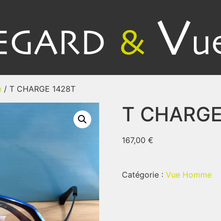
e
/ T CHARGE 1428T
T CHARGE
167,00
€
Catégorie :
Vue Homme