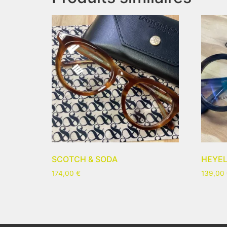
SCOTCH & SODA
HEYEL
174,00
€
139,00